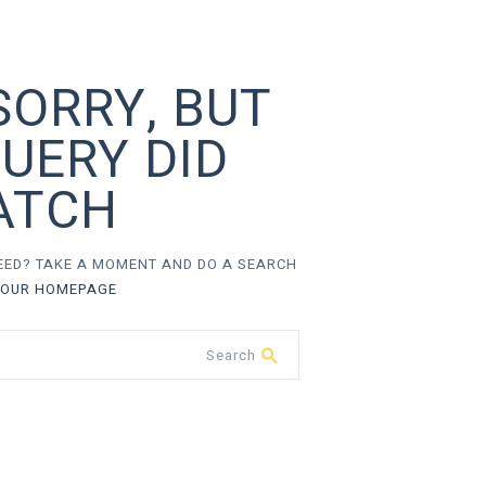
SORRY, BUT
UERY DID
ATCH
NEED? TAKE A MOMENT AND DO A SEARCH
OUR HOMEPAGE