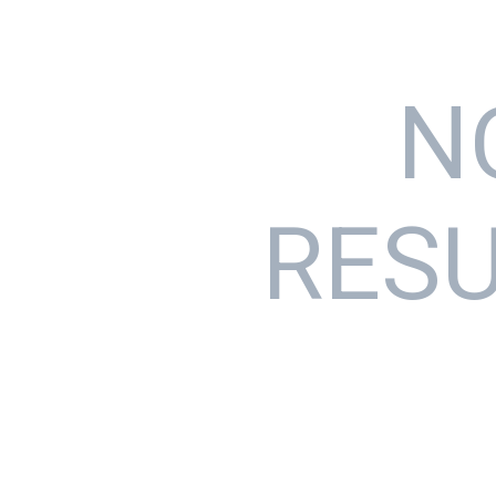
N
RES