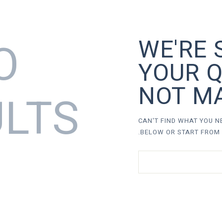
O
WE'RE 
YOUR Q
NOT M
ULTS
CAN'T FIND WHAT YOU 
.
BELOW OR START FROM